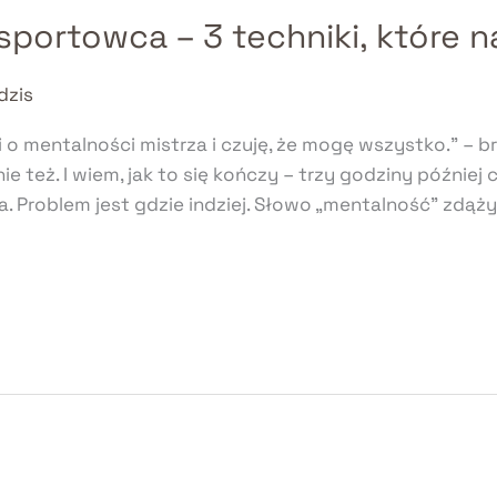
sportowca – 3 techniki, które n
dzis
ki o mentalności mistrza i czuję, że mogę wszystko.” – b
e też. I wiem, jak to się kończy – trzy godziny później
na. Problem jest gdzie indziej. Słowo „mentalność” zdąży