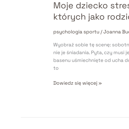
Moje dziecko stre
Moje
dziecko
których jako rod
stresuje
się
psychologia sportu
/
Joanna Bu
przed
zawodami
Wyobraź sobie tę scenę: sobotni
–
nie je śniadania. Pyta, czy mus
3
basenu uśmiechnięte od ucha d
rodzaje
to
sygnałów,
których
Dowiedz się więcej »
jako
rodzic
młodego
sportowca
nie
możesz