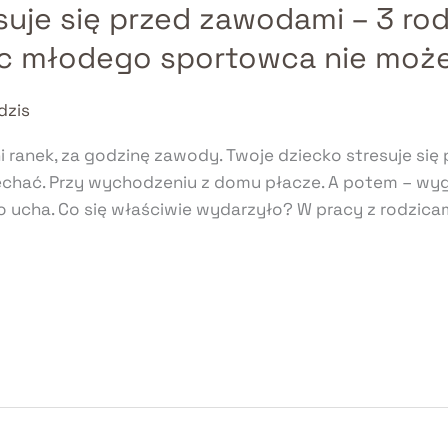
suje się przed zawodami – 3 ro
zic młodego sportowca nie moż
dzis
 ranek, za godzinę zawody. Twoje dziecko stresuje się
i jechać. Przy wychodzeniu z domu płacze. A potem – w
o ucha. Co się właściwie wydarzyło? W pracy z rodzi