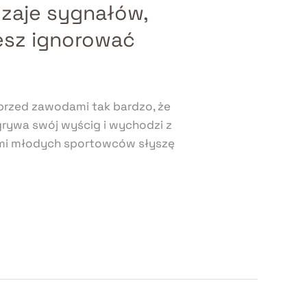
dzaje sygnałów,
esz ignorować
 przed zawodami tak bardzo, że
ygrywa swój wyścig i wychodzi z
cami młodych sportowców słyszę