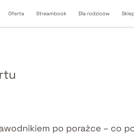
Oferta
Streambook
Dla rodziców
Skle
rtu
zawodnikiem po porażce – co p