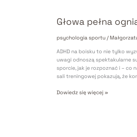
ignorować
Głowa pełna ogni
Głowa
pełna
ognia
psychologia sportu
/
Małgorzat
–
ADHD na boisku to nie tylko wy
jak
uwagi odnoszą spektakularne su
ADHD
sporcie, jak je rozpoznać i – co 
napędza
sali treningowej pokazują, że ko
sportowców?
Dowiedz się więcej »