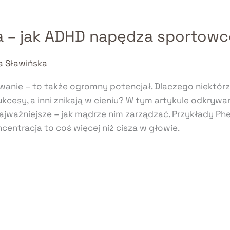
a – jak ADHD napędza sportow
a Sławińska
zwanie – to także ogromny potencjał. Dlaczego niektór
kcesy, a inni znikają w cieniu? W tym artykule odkry
najważniejsze – jak mądrze nim zarządzać. Przykłady Phel
ncentracja to coś więcej niż cisza w głowie.