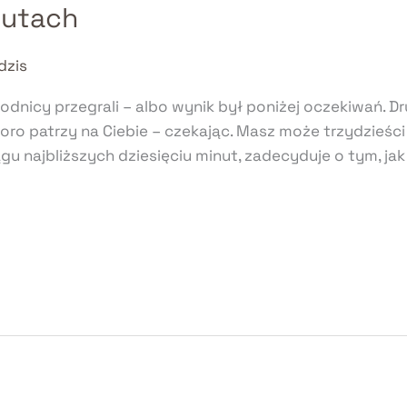
nutach
dzis
dnicy przegrali – albo wynik był poniżej oczekiwań. Dr
lkoro patrzy na Ciebie – czekając. Masz może trzydzieś
ągu najbliższych dziesięciu minut, zadecyduje o tym, j