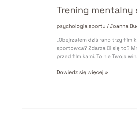
Trening mentalny 
Trening
mentalny
sportowca
psychologia sportu
/
Joanna Bu
–
„Obejrzałem dziś rano trzy filmi
3
sportowca? Zdarza Ci się to? Mni
techniki,
przed filmikami. To nie Twoja wi
które
naprawdę
Dowiedz się więcej »
działają