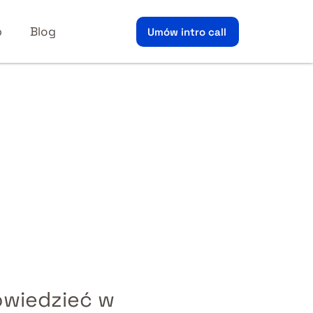
p
Blog
Umów intro call
owiedzieć w