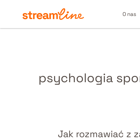
Przejdź
do
O nas
treści
psychologia spo
Jak rozmawiać z 
Jak
rozmawiać