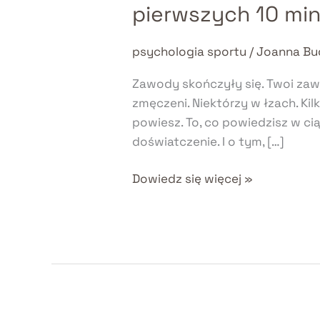
pierwszych 10 mi
z
zawodnikiem
psychologia sportu
/
Joanna Bu
po
porażce
Zawody skończyły się. Twoi zawo
–
zmęczeni. Niektórzy w łzach. Ki
co
powiesz. To, co powiedzisz w ci
powiedzieć
doświatczenie. I o tym, […]
w
pierwszych
Dowiedz się więcej »
10
minutach