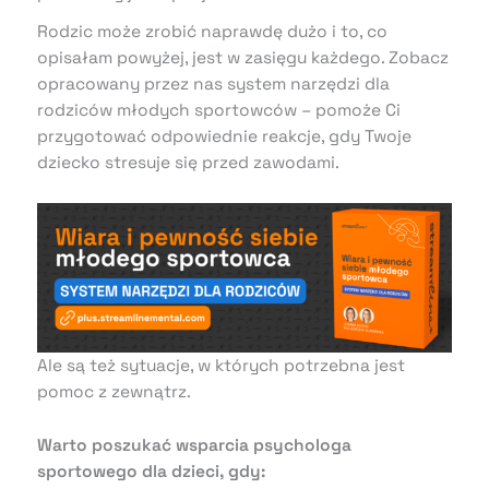
Rodzic może zrobić naprawdę dużo i to, co
opisałam powyżej, jest w zasięgu każdego. Zobacz
opracowany przez nas system narzędzi dla
rodziców młodych sportowców – pomoże Ci
przygotować odpowiednie reakcje, gdy Twoje
dziecko stresuje się przed zawodami.
Ale są też sytuacje, w których potrzebna jest
pomoc z zewnątrz.
Warto poszukać wsparcia psychologa
sportowego dla dzieci, gdy: