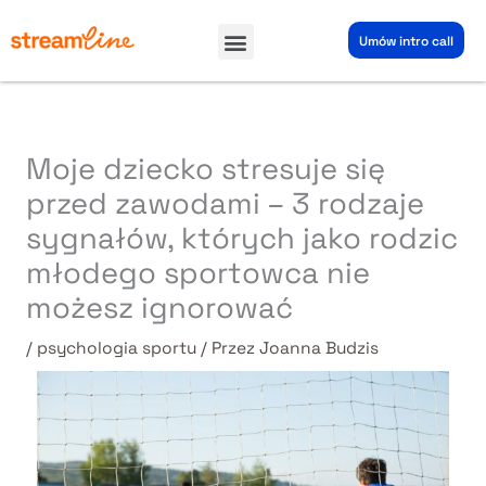
Przejdź
Menu
do
Umów intro call
treści
Moje dziecko stresuje się
przed zawodami – 3 rodzaje
sygnałów, których jako rodzic
młodego sportowca nie
możesz ignorować
/
psychologia sportu
/ Przez
Joanna Budzis