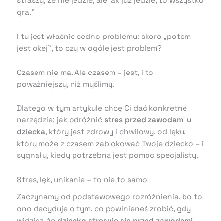
straszy, że nie jedzie, ale jak już jedzie, to wszystko
gra.”
I tu jest właśnie sedno problemu: skoro „potem
jest okej”, to czy w ogóle jest problem?
Czasem nie ma. Ale czasem – jest, i to
poważniejszy, niż myślimy.
Dlatego w tym artykule chcę Ci dać konkretne
narzędzie: jak odróżnić
stres przed zawodami u
dziecka
, który jest zdrowy i chwilowy, od lęku,
który może z czasem zablokować Twoje dziecko – i
sygnały, kiedy potrzebna jest pomoc specjalisty.
Stres, lęk, unikanie – to nie to samo
Zaczynamy od podstawowego rozróżnienia, bo to
ono decyduje o tym, co powinieneś zrobić, gdy
widzisz, że
dziecko stresuje się przed zawodami
..