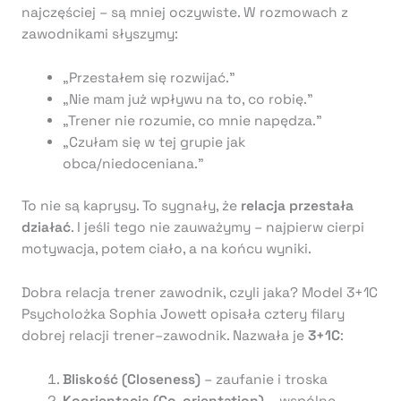
najczęściej – są mniej oczywiste. W rozmowach z
zawodnikami słyszymy:
„Przestałem się rozwijać.”
„Nie mam już wpływu na to, co robię.”
„Trener nie rozumie, co mnie napędza.”
„Czułam się w tej grupie jak
obca/niedoceniana.”
To nie są kaprysy. To sygnały, że
relacja przestała
działać
. I jeśli tego nie zauważymy – najpierw cierpi
motywacja, potem ciało, a na końcu wyniki.
Dobra relacja trener zawodnik, czyli jaka? Model 3+1C
Psycholożka Sophia Jowett opisała cztery filary
dobrej relacji trener–zawodnik. Nazwała je
3+1C
:
Bliskość (Closeness)
– zaufanie i troska
Koorientacja (Co-orientation)
– wspólne