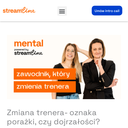
Przejdź
Menu
do
Umów intro call
treści
Zmiana trenera- oznaka
porażki, czy dojrzałości?