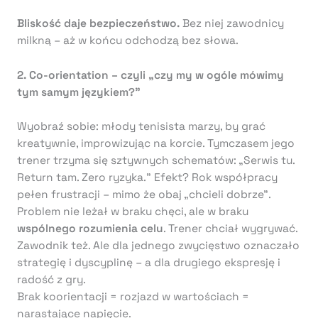
Bliskość daje bezpieczeństwo.
Bez niej zawodnicy
milkną – aż w końcu odchodzą bez słowa.
2. Co-orientation – czyli „czy my w ogóle mówimy
tym samym językiem?”
Wyobraź sobie: młody tenisista marzy, by grać
kreatywnie, improwizując na korcie. Tymczasem jego
trener trzyma się sztywnych schematów: „Serwis tu.
Return tam. Zero ryzyka.” Efekt? Rok współpracy
pełen frustracji – mimo że obaj „chcieli dobrze”.
Problem nie leżał w braku chęci, ale w braku
wspólnego rozumienia celu
. Trener chciał wygrywać.
Zawodnik też. Ale dla jednego zwycięstwo oznaczało
strategię i dyscyplinę – a dla drugiego ekspresję i
radość z gry.
Brak koorientacji = rozjazd w wartościach =
narastające napięcie.