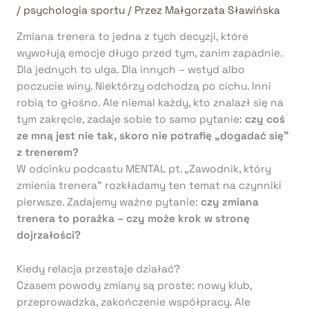
/
psychologia sportu
/ Przez
Małgorzata Sławińska
Zmiana trenera to jedna z tych decyzji, które
wywołują emocje długo przed tym, zanim zapadnie.
Dla jednych to ulga. Dla innych – wstyd albo
poczucie winy. Niektórzy odchodzą po cichu. Inni
robią to głośno. Ale niemal każdy, kto znalazł się na
tym zakręcie, zadaje sobie to samo pytanie:
czy coś
ze mną jest nie tak, skoro nie potrafię „dogadać się”
z trenerem?
W odcinku podcastu MENTAL pt. „Zawodnik, który
zmienia trenera” rozkładamy ten temat na czynniki
pierwsze. Zadajemy ważne pytanie:
czy zmiana
trenera to porażka – czy może krok w stronę
dojrzałości?
Kiedy relacja przestaje działać?
Czasem powody zmiany są proste: nowy klub,
przeprowadzka, zakończenie współpracy. Ale