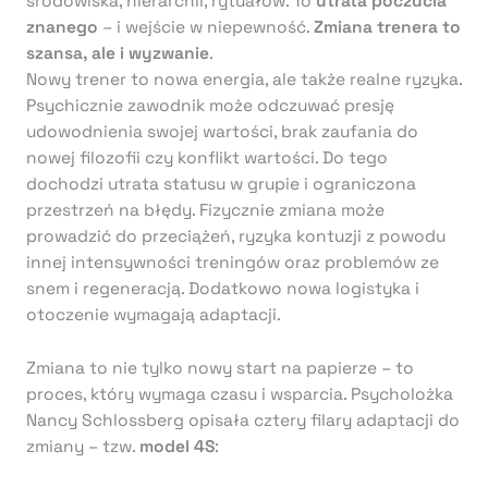
środowiska, hierarchii, rytuałów. To
utrata poczucia
znanego
– i wejście w niepewność.
Zmiana trenera to
szansa, ale i wyzwanie
.
Nowy trener to nowa energia, ale także realne ryzyka.
Psychicznie zawodnik może odczuwać presję
udowodnienia swojej wartości, brak zaufania do
nowej filozofii czy konflikt wartości. Do tego
dochodzi utrata statusu w grupie i ograniczona
przestrzeń na błędy. Fizycznie zmiana może
prowadzić do przeciążeń, ryzyka kontuzji z powodu
innej intensywności treningów oraz problemów ze
snem i regeneracją. Dodatkowo nowa logistyka i
otoczenie wymagają adaptacji.
Zmiana to nie tylko nowy start na papierze – to
proces, który wymaga czasu i wsparcia. Psycholożka
Nancy Schlossberg opisała cztery filary adaptacji do
zmiany – tzw.
model 4S
: