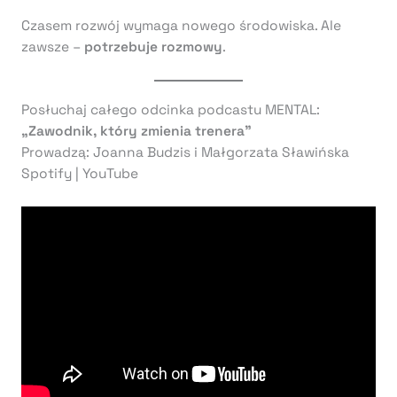
Czasem rozwój wymaga nowego środowiska. Ale
zawsze –
potrzebuje rozmowy
.
Posłuchaj całego odcinka podcastu MENTAL:
„Zawodnik, który zmienia trenera”
Prowadzą: Joanna Budzis i Małgorzata Sławińska
Spotify | YouTube