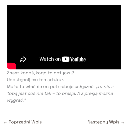
Znasz kogoś, kogo to dotyczy?
Udostępnij mu ten artykuł.
Może to właśnie on potrzebuje usłyszeć:
„to nie z
tobą jest coś nie tak – to presja. A z presją można
wygrać.”
←
Poprzedni Wpis
Następny Wpis
→