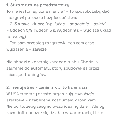
1.
Stwórz rutynę przedstartową
To nie jest „magiczna mantra” – to sposób, żeby dać
mózgowi poczucie bezpieczeństwa:
– 2–3
słowa-klucze
(np.
luźno – spokojnie – celnie
)
–
Oddech 5/9
(wdech 5 s, wydech 9 s – wycisza układ
nerwowy)
– Ten sam przebieg rozgrzewki, ten sam czas
wyciszenia –
zawsze
Nie chodzi o kontrolę każdego ruchu. Chodzi o
zaufanie do automatu, który zbudowałeś przez
miesiące treningów.
2. Trenuj stres – zanim zrobi to kalendarz
W USA trenerzy często organizują
symulacje
startowe
– z tablicami, kostiumem, głośnikami.
Nie po to, żeby zasymulować idealny dzień. Ale by
zawodnik nauczył się działać w warunkach, które