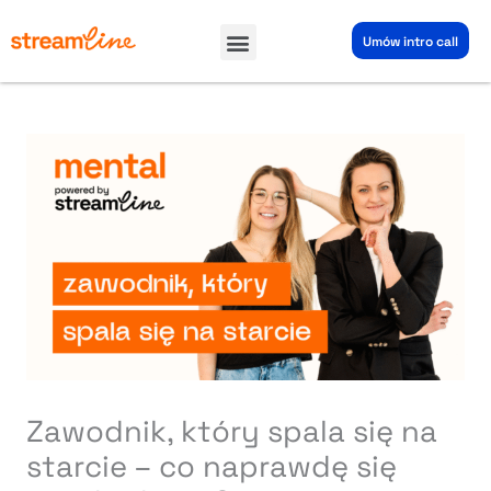
Przejdź
Menu
do
Umów intro call
treści
Zawodnik, który spala się na
starcie – co naprawdę się