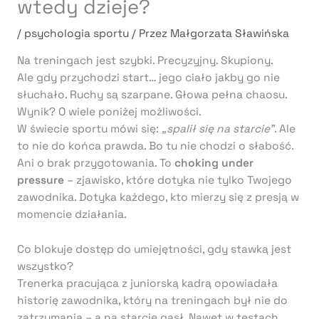
wtedy dzieje?
/
psychologia sportu
/ Przez
Małgorzata Sławińska
Na treningach jest szybki. Precyzyjny. Skupiony.
Ale gdy przychodzi start… jego ciało jakby go nie
słuchało. Ruchy są szarpane. Głowa pełna chaosu.
Wynik? O wiele poniżej możliwości.
W świecie sportu mówi się:
„spalił się na starcie”
. Ale
to nie do końca prawda. Bo tu nie chodzi o słabość.
Ani o brak przygotowania. To
choking under
pressure
– zjawisko, które dotyka nie tylko Twojego
zawodnika. Dotyka każdego, kto mierzy się z presją w
momencie działania.
Co blokuje dostęp do umiejętności, gdy stawką jest
wszystko?
Trenerka pracująca z juniorską kadrą opowiadała
historię zawodnika, który na treningach był nie do
zatrzymania – a na starcie gasł. Nawet w testach