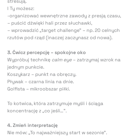
stresują.
I Ty możesz:
-organizować wewnętrzne zawody z presją czasu,
– puścić dźwięki hali przez słuchawki,
– wprowadzić „target challenge” – np. 20 celnych
rzutów pod rząd (inaczej zaczynasz od nowa).
3. Ćwicz percepcję – spokojne oko
Wypróbuj technikę
calm eye
– zatrzymaj wzrok na
jednym punkcie.
Koszykarz – punkt na obręczy.
Pływak – czarna linia na dnie.
Golfista – mikroobszar piłki.
To kotwica, która zatrzymuje myśli i ściąga
koncentrację z „co jeśli…”.
4. Zmień interpretację
Nie mów: „To najważniejszy start w sezonie”.