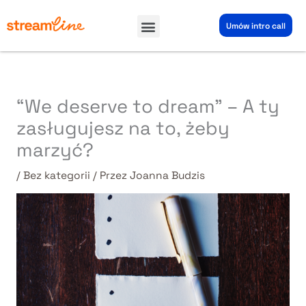
Przejdź
Menu
do
Umów intro call
treści
“We deserve to dream” – A ty
zasługujesz na to, żeby
marzyć?
/
Bez kategorii
/ Przez
Joanna Budzis