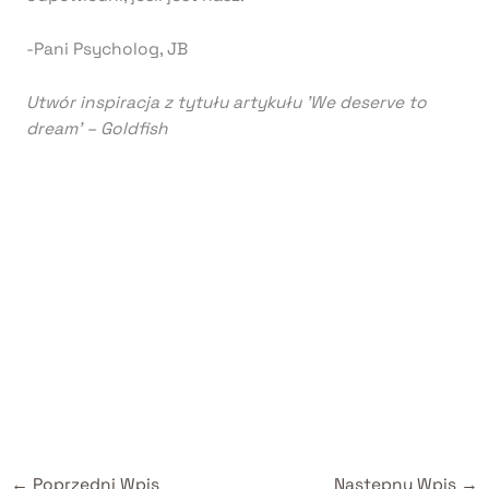
-Pani Psycholog, JB
Utwór inspiracja z tytułu artykułu 'We deserve to
dream’ – Goldfish
←
Poprzedni Wpis
Następny Wpis
→