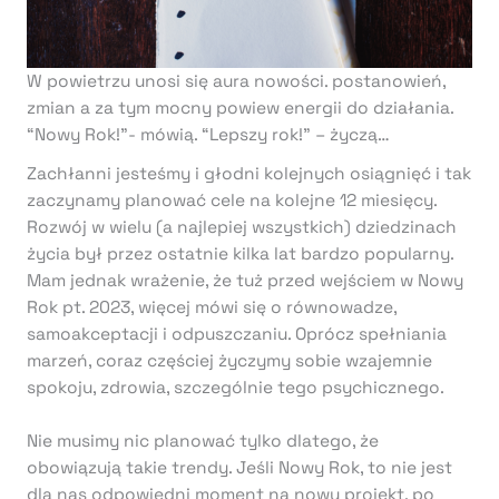
W powietrzu unosi się aura nowości. postanowień,
zmian a za tym mocny powiew energii do działania.
“Nowy Rok!”- mówią. “Lepszy rok!” – życzą…
Zachłanni jesteśmy i głodni kolejnych osiągnięć i tak
zaczynamy planować cele na kolejne 12 miesięcy.
Rozwój w wielu (a najlepiej wszystkich) dziedzinach
życia był przez ostatnie kilka lat bardzo popularny.
Mam jednak wrażenie, że tuż przed wejściem w Nowy
Rok pt. 2023, więcej mówi się o równowadze,
samoakceptacji i odpuszczaniu. Oprócz spełniania
marzeń, coraz częściej życzymy sobie wzajemnie
spokoju, zdrowia, szczególnie tego psychicznego.
Nie musimy nic planować tylko dlatego, że
obowiązują takie trendy. Jeśli Nowy Rok, to nie jest
dla nas odpowiedni moment na nowy projekt, po