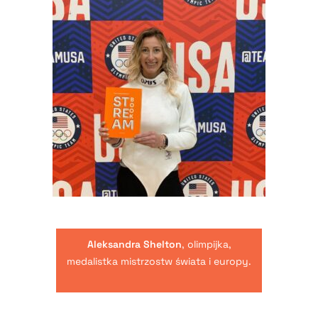
Aleksandra Shelton
, olimpijka,
medalistka mistrzostw świata i europy.