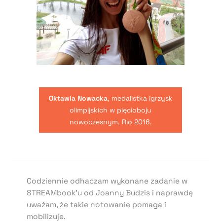
Oktawia Nowacka
, medalistka igrzysk
olimpijskich w pięcioboju
nowoczesnym, Rio 2016.
Codziennie odhaczam wykonane zadanie w
STREAMbook’u od Joanny Budzis i naprawdę
uważam, że takie notowanie pomaga i
mobilizuje.