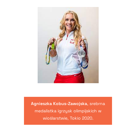
Agnieszka Kobus-Zawojska
, srebrna
medalistka igrzysk olimpijskich w
wioślarstwie, Tokio 2020.