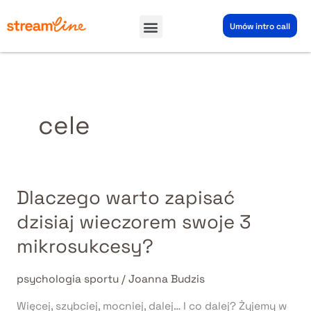
Przejdź
Menu
do
Umów intro call
treści
cele
Dlaczego warto zapisać
Dlaczego
warto
dzisiaj wieczorem swoje 3
zapisać
mikrosukcesy?
dzisiaj
wieczorem
swoje
psychologia sportu
/
Joanna Budzis
3
Więcej, szybciej, mocniej, dalej… I co dalej? Żyjemy w
mikrosukcesy?