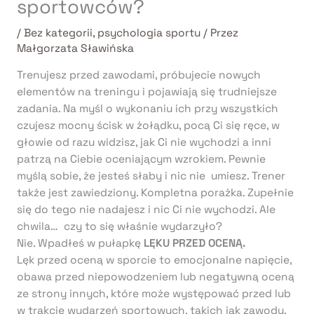
sportowców?
/
Bez kategorii
,
psychologia sportu
/ Przez
Małgorzata Sławińska
Trenujesz przed zawodami, próbujecie nowych
elementów na treningu i pojawiają się trudniejsze
zadania. Na myśl o wykonaniu ich przy wszystkich
czujesz mocny ścisk w żołądku, pocą Ci się ręce, w
głowie od razu widzisz, jak Ci nie wychodzi a inni
patrzą na Ciebie oceniającym wzrokiem. Pewnie
myślą sobie, że jesteś słaby i nic nie umiesz. Trener
także jest zawiedziony. Kompletna porażka. Zupełnie
się do tego nie nadajesz i nic Ci nie wychodzi. Ale
chwila… czy to się właśnie wydarzyło?
Nie. Wpadłeś w pułapkę
LĘKU PRZED OCENĄ.
Lęk przed oceną w sporcie to emocjonalne napięcie,
obawa przed niepowodzeniem lub negatywną oceną
ze strony innych, które może występować przed lub
w trakcie wydarzeń sportowych, takich jak zawody,