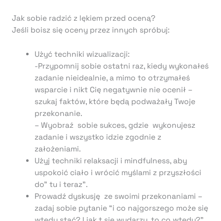
Jak sobie radzić z lękiem przed oceną?
Jeśli boisz się oceny przez innych spróbuj:
Użyć techniki wizualizacji:
-Przypomnij sobie ostatni raz, kiedy wykonałeś
zadanie nieidealnie, a mimo to otrzymałeś
wsparcie i nikt Cię negatywnie nie ocenił –
szukaj faktów, które będą podważały Twoje
przekonanie.
– Wyobraź sobie sukces, gdzie wykonujesz
zadanie i wszystko idzie zgodnie z
założeniami.
Użyj techniki relaksacji i mindfulness, aby
uspokoić ciało i wrócić myślami z przyszłości
do” tu i teraz”.
Prowadź dyskusję ze swoimi przekonaniami –
zadaj sobie pytanie “i co najgorszego może się
wtedy stać? I jak t się wydarzy, to co wtedy?”