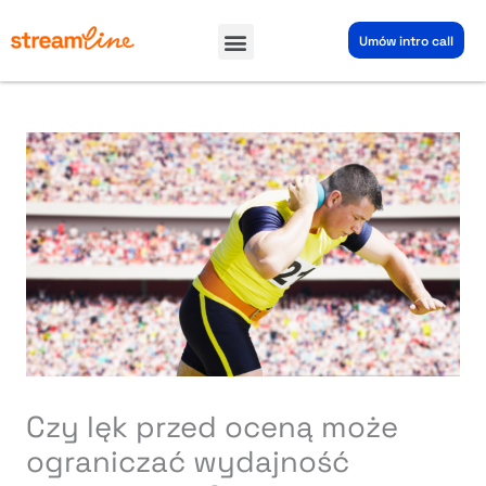
Przejdź
Menu
do
Umów intro call
treści
Czy lęk przed oceną może
ograniczać wydajność