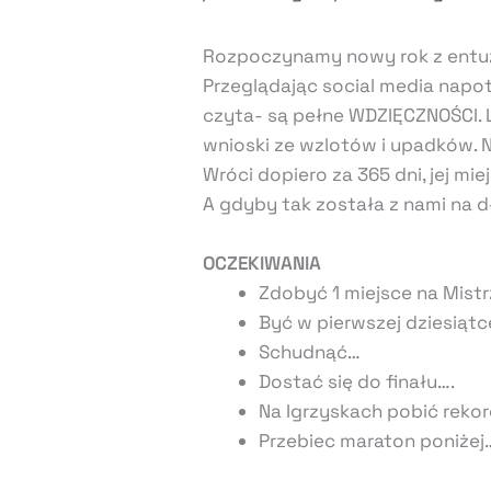
Rozpoczynamy nowy rok z entuz
Przeglądając social media napo
czyta- są pełne WDZIĘCZNOŚCI. 
wnioski ze wzlotów i upadków. 
Wróci dopiero za 365 dni, jej mi
A gdyby tak została z nami na d
OCZEKIWANIA
Zdobyć 1 miejsce na Mist
Być w pierwszej dziesiąt
Schudnąć…
Dostać się do finału….
Na Igrzyskach pobić reko
Przebiec maraton poniżej