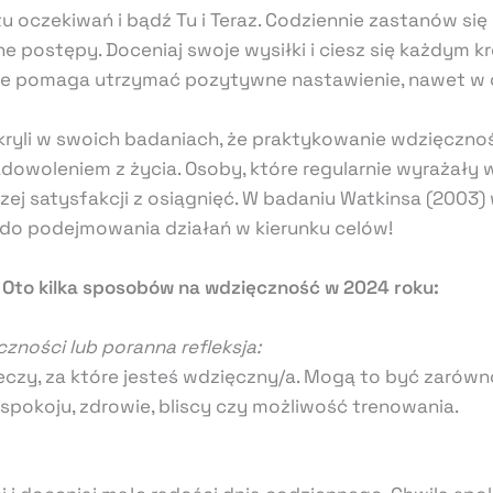
 oczekiwań i bądź Tu i Teraz. Codziennie zastanów się 
ne postępy. Doceniaj swoje wysiłki i ciesz się każdym k
cie pomaga utrzymać pozytywne nastawienie, nawet w o
dkryli w swoich badaniach, że praktykowanie wdzięczno
dowoleniem z życia. Osoby, które regularnie wyrażały 
zej satysfakcji z osiągnięć. W badaniu Watkinsa (2003
do podejmowania działań w kierunku celów!
…
Oto kilka sposobów na wdzięczność w 2024 roku:
zności lub poranna refleksja:
zeczy, za które jesteś wdzięczny/a. Mogą to być zarówno
 spokoju, zdrowie, bliscy czy możliwość trenowania.