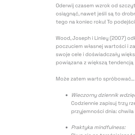
Oderwij czasem wzrok od szczytu
osiągnąć, nawet jeśli są to drob
tego na koniec roku! To podejś
Wood, Joseph i Linley (2007) o
poczuciem własnej wartości i za
swoje cele i doświadczały więks
powiązana z większą tendencją 
Może zatem warto spróbować
Wieczorny dziennik wdzięc
Codziennie zapisuj trzy r
przyjemności dnia: chwila
Praktyka mindfulness: