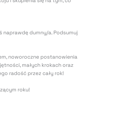
oju i skupienia się na tym, co
steś naprawdę dumny/a. Podsumuj
iem, noworoczne postanowienia
jętności, małych krokach oraz
ego radość przez cały rok!
dzącym roku!