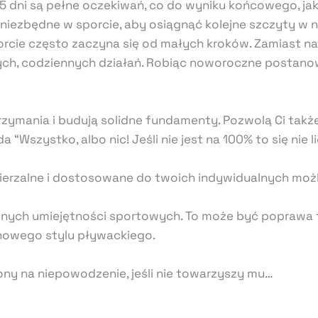
 dni są pełne oczekiwań, co do wyniku końcowego, jak
 niezbędne w sporcie, aby osiągnąć kolejne szczyty w n
porcie często zaczyna się od małych kroków. Zamiast 
ych, codziennych działań. Robiąc noworoczne postanow
utrzymania i budują solidne fundamenty. Pozwolą Ci ta
“Wszystko, albo nic! Jeśli nie jest na 100% to się nie li
mierzalne i dostosowane do twoich indywidualnych możl
etnych umiejętności sportowych. To może być poprawa t
 nowego stylu pływackiego.
ony na niepowodzenie, jeśli nie towarzyszy mu…