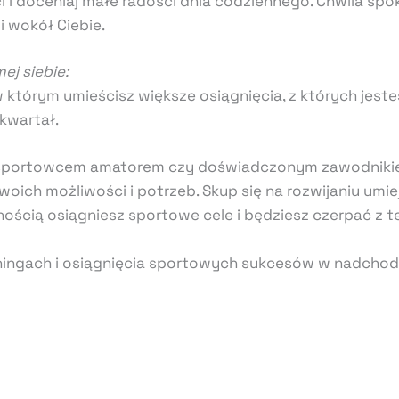
i i doceniaj małe radości dnia codziennego. Chwila spok
 i wokół Ciebie.
ej siebie:
, w którym umieścisz większe osiągnięcia, z których je
kwartał.
eś sportowcem amatorem czy doświadczonym zawodnik
ich możliwości i potrzeb. Skup się na rozwijaniu umie
ością osiągniesz sportowe cele i będziesz czerpać z t
eningach i osiągnięcia sportowych sukcesów w nadcho