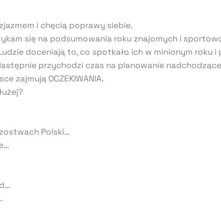
jazmem i chęcią poprawy siebie.
tykam się na podsumowania roku znajomych i sportowcó
Ludzie doceniają to, co spotkało ich w minionym roku 
Następnie przychodzi czas na planowanie nadchodząceg
ejsce zajmują OCZEKIWANIA.
łużej?
rzostwach Polski…
ce…
rd…
…