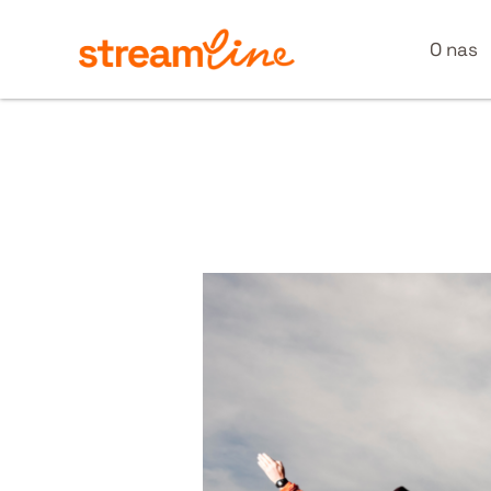
Przejdź
do
O nas
treści