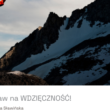
taw na WDZIĘCZNOŚĆ!
a Sławińska