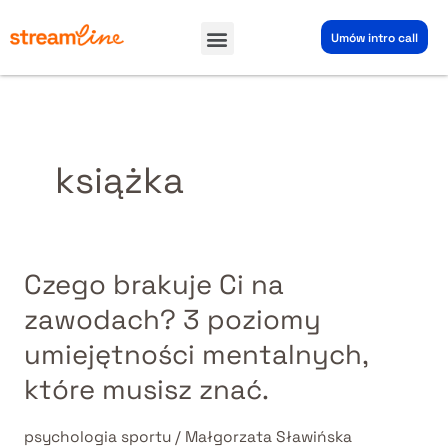
Przejdź
Menu
do
Umów intro call
treści
książka
Czego brakuje Ci na
Czego
brakuje
zawodach? 3 poziomy
Ci
umiejętności mentalnych,
na
zawodach?
które musisz znać.
3
poziomy
psychologia sportu
/
Małgorzata Sławińska
umiejętności