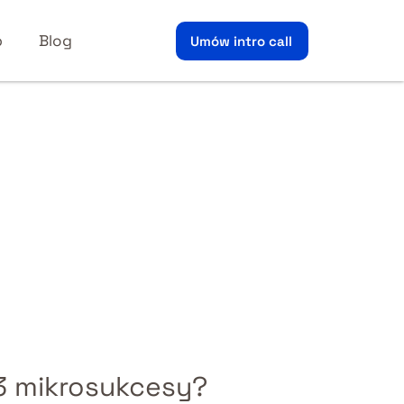
p
Blog
Umów intro call
 3 mikrosukcesy?