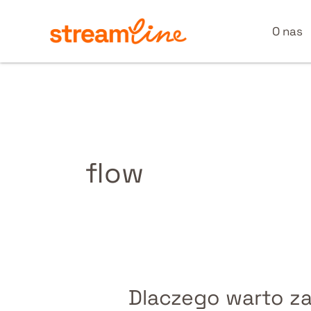
Przejdź
do
O nas
treści
flow
Dlaczego warto za
Dlaczego
warto