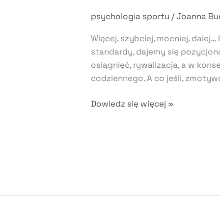
zapisać
psychologia sportu
/
Joanna Bu
dzisiaj
Więcej, szybciej, mocniej, dalej
wieczorem
standardy, dajemy się pozycjono
swoje
osiągnięć, rywalizacja, a w kon
3
codziennego. A co jeśli, zmotywo
mikrosukcesy?
Dowiedz się więcej »