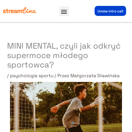
Przejdź
Menu
do
Umów intro call
treści
MINI MENTAL, czyli jak odkryć
supermoce młodego
sportowca?
/
psychologia sportu
/ Przez
Małgorzata Sławińska