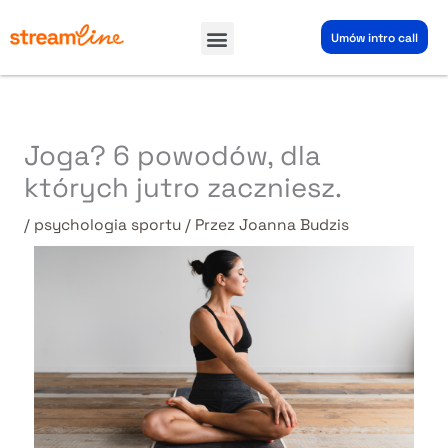
Przejdź
Menu
do
Umów intro call
treści
Joga? 6 powodów, dla
których jutro zaczniesz.
/
psychologia sportu
/ Przez
Joanna Budzis