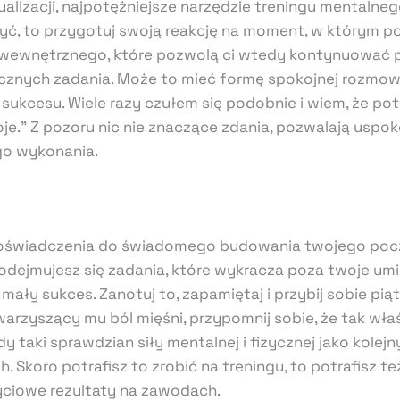
lizacji, najpotężniejsze narzędzie treningu mentalnego,
zyć, to przygotuj swoją reakcję na moment, w którym p
u wewnętrznego, które pozwolą ci wtedy kontynuować p
cznych zadania. Może to mieć formę spokojnej rozmow
ukcesu. Wiele razy czułem się podobnie i wiem, że potra
e.” Z pozoru nic nie znaczące zdania, pozwalają uspok
go wykonania.
oświadczenia do świadomego budowania twojego pocz
odejmujesz się zadania, które wykracza poza twoje umiej
mały sukces. Zanotuj to, zapamiętaj i przybij sobie pią
arzyszący mu ból mięśni, przypomnij sobie, że tak wła
y taki sprawdzian siły mentalnej i fizycznej jako kolej
Skoro potrafisz to zrobić na treningu, to potrafisz t
życiowe rezultaty na zawodach.