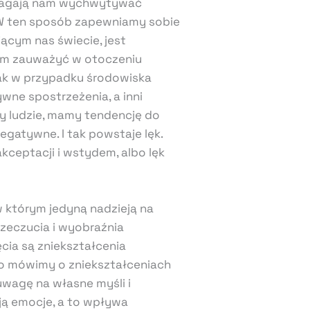
omagają nam wychwytywać
. W ten sposób zapewniamy sobie
ącym nas świecie, jest
nam zauważyć w otoczeniu
jak w przypadku środowiska
wne spostrzeżenia, a inni
My ludzie, mamy tendencję do
egatywne. I tak powstaje lęk.
kceptacji i wstydem, albo lęk
 w którym jedyną nadzieją na
rzeczucia i wyobraźnia
cia są zniekształcenia
o mówimy o zniekształceniach
uwagę na własne myśli i
ują emocje, a to wpływa