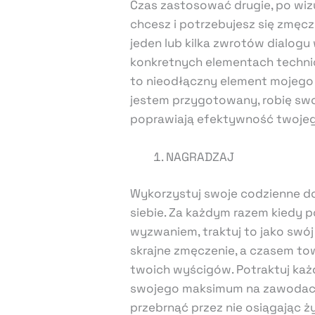
Czas zastosować drugie, po wizua
chcesz i potrzebujesz się zmęc
jeden lub kilka zwrotów dialog
konkretnych elementach techni
to nieodłączny element mojego s
jestem przygotowany, robię swoj
poprawiają efektywność twoje
NAGRADZAJ
Wykorzystuj swoje codzienne d
siebie. Za każdym razem kiedy p
wyzwaniem, traktuj to jako swój 
skrajne zmęczenie, a czasem tow
twoich wyścigów. Potraktuj każd
swojego maksimum na zawodach. 
przebrnąć przez nie osiągając 