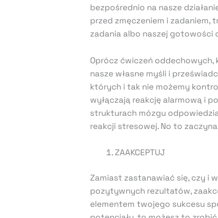
bezpośrednio na nasze działanie
przed zmęczeniem i zadaniem, 
zadania albo naszej gotowości 
Oprócz ćwiczeń oddechowych, kt
nasze własne myśli i przeświad
których i tak nie możemy kontro
wyłączają reakcję alarmową i p
strukturach mózgu odpowiedzia
reakcji stresowej. No to zaczyn
ZAAKCEPTUJ
Zamiast zastanawiać się, czy i 
pozytywnych rezultatów, zaakcep
elementem twojego sukcesu spor
potencjału, to możesz to zrobić