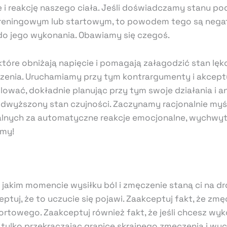
 i reakcję naszego ciała. Jeśli doświadczamy stanu po
treningowym lub startowym, to powodem tego są nega
do jego wykonania. Obawiamy się czegoś.
óre obniżają napięcie i pomagają załagodzić stan lę
czenia. Uruchamiamy przy tym kontrargumenty i akceptu
lować, dokładnie planując przy tym swoje działania i a
odwyższony stan czujności. Zaczynamy racjonalnie myśl
lnych za automatyczne reakcje emocjonalne, wychwyt
amy!
w jakim momencie wysiłku ból i zmęczenie staną ci na d
tuj, że to uczucie się pojawi. Zaakceptuj fakt, że zm
towego. Zaakceptuj również fakt, że jeśli chcesz wy
 tylko przekraczając granice skrajnego zmęczenia i wyc