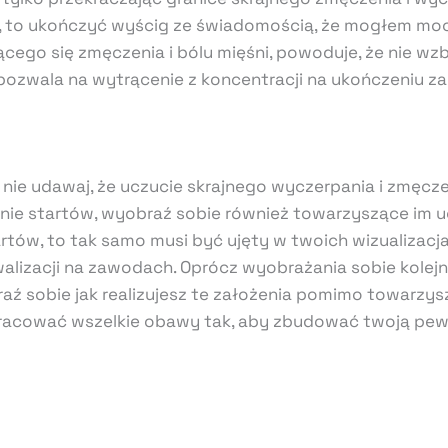
to ukończyć wyścig ze świadomością, że mogłem mocniej
ego się zmęczenia i bólu mięśni, powoduje, że nie wzb
pozwala na wytrącenie z koncentracji na ukończeniu za
i nie udawaj, że uczucie skrajnego wyczerpania i zmęcze
nie startów, wyobraź sobie również towarzyszące im uc
tów, to tak samo musi być ujęty w twoich wizualizacja
walizacji na zawodach. Oprócz wyobrażania sobie kolej
ź sobie jak realizujesz te założenia pomimo towarzys
pracować wszelkie obawy tak, aby zbudować twoją pew