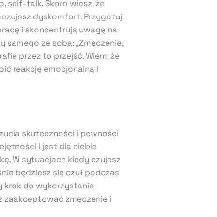
 self-talk. Skoro wiesz, że
oczujesz dyskomfort. Przygotuj
racę i skoncentrują uwagę na
y samego ze sobą: „Zmęczenie,
fię przez to przejść. Wiem, że
oić reakcję emocjonalną i
ucia skuteczności i pewności
ętności i jest dla ciebie
tkę. W sytuacjach kiedy czujesz
śnie będziesz się czuł podczas
ny krok do wykorzystania
eż zaakceptować zmęczenie i