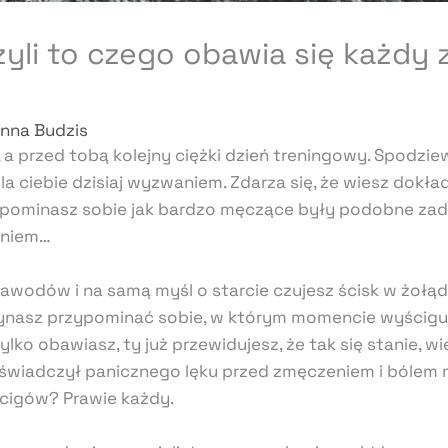
zyli to czego obawia się każdy
nna Budzis
 a przed tobą kolejny ciężki dzień treningowy. Spodzie
la ciebie dzisiaj wyzwaniem. Zdarza się, że wiesz dokła
ypominasz sobie jak bardzo męczące były podobne zad
haniem…
awodów i na samą myśl o starcie czujesz ścisk w żołąd
zynasz przypominać sobie, w którym momencie wyścigu o
lko obawiasz, ty już przewidujesz, że tak się stanie, wi
doświadczył panicznego lęku przed zmęczeniem i bólem 
cigów? Prawie każdy.