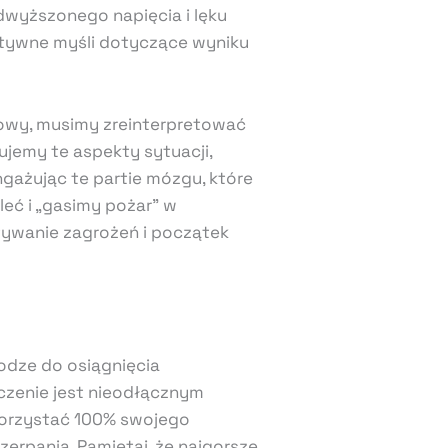
dwyższonego napięcia i lęku
tywne myśli dotyczące wyniku
kowy, musimy zreinterpretować
jemy te aspekty sytuacji,
ngażując te partie mózgu, które
eć i „gasimy pożar” w
ywanie zagrożeń i początek
rodze do osiągnięcia
ęczenie jest nieodłącznym
korzystać 100% swojego
zerpania. Pamiętaj, że najgorsze