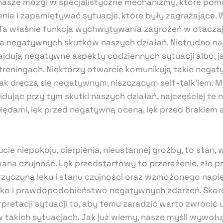
 nasze mózgi w specjalistyczne mechanizmy, które p
enia i zapamiętywać sytuacje, które były zagrażające
 Ta właśnie funkcja wychwytywania zagrożeń w otaczaj
ia negatywnych skutków naszych działań. Nietrudno 
ajdują negatywne aspekty codziennych sytuacji albo, 
treningach. Niektórzy otwarcie komunikują takie negaty
tak dręczą się negatywnym, niszczącym self-talk’iem. 
dując przy tym skutki naszych działań, najczęściej te n
błędami, lęk przed negatywną oceną, lęk przed brakiem a
zucie niepokoju, cierpienia, nieustannej groźby, to stan,
ana czujność. Lęk przedstartowy to przerażenie, złe p
rzyczyną lęku i stanu czujności oraz wzmożonego napię
ko i prawdopodobieństwo negatywnych zdarzeń. Skor
rpretacji sytuacji to, aby temu zaradzić warto zwrócić 
 w takich sytuacjach. Jak już wiemy, nasze myśli wywoł