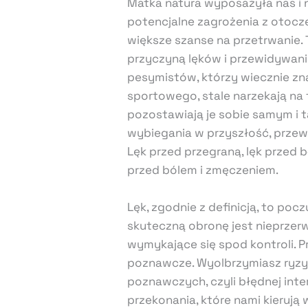
Matka natura wyposażyła nas i
potencjalne zagrożenia z otocz
większe szanse na przetrwanie.
przyczyną lęków i przewidywan
pesymistów, którzy wiecznie zn
sportowego, stale narzekają na 
pozostawiają je sobie samym i 
wybiegania w przyszłość, przewi
Lęk przed przegraną, lęk przed 
przed bólem i zmęczeniem.
Lęk, zgodnie z definicją, to poc
skuteczną obronę jest nieprzerw
wymykające się spod kontroli. P
poznawcze. Wyolbrzymiasz ryzy
poznawczych, czyli błędnej inte
przekonania, które nami kierują