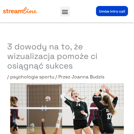
Przejdź
Menu
do
Umów intro call
treści
3 dowody na to, że
wizualizacja pomoże ci
osiągnąć sukces
/
psychologia sportu
/ Przez
Joanna Budzis