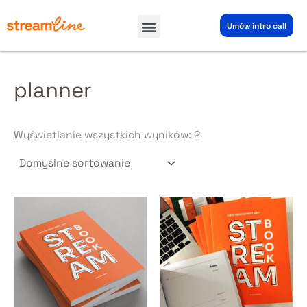
Przejdź
Menu
do
Umów intro call
treści
planner
Wyświetlanie wszystkich wyników: 2