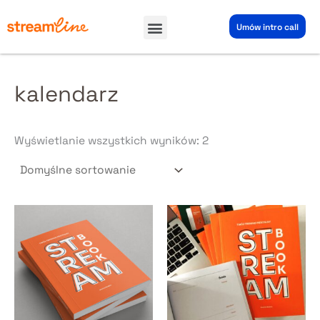
Przejdź
Menu
do
Umów intro call
treści
kalendarz
Wyświetlanie wszystkich wyników: 2