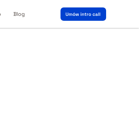
p
Blog
Umów intro call
NOWOŚĆ!
SYSTEM NARZĘDZI DLA
RODZICÓW SPORTOWCÓW